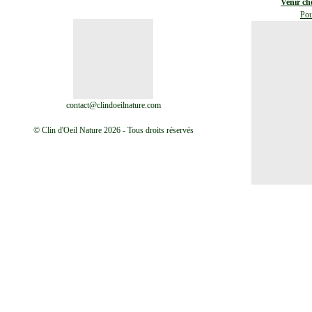
Venir ch
Pou
contact@clindoeilnature.com
© Clin d'Oeil Nature 2026 - Tous droits réservés