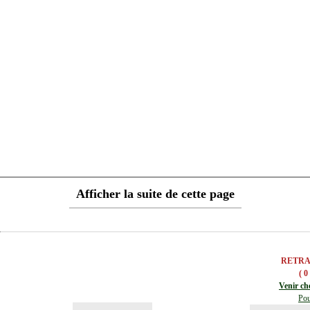
Afficher la suite de cette page
RETRA
( 0
Venir ch
Pou