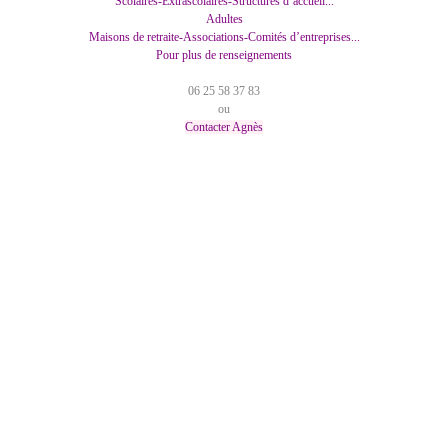
Scolaires-Extrascolaires-Structures d’accueil...
Adultes
Maisons de retraite-Associations-Comités d’entreprises...
Pour plus de renseignements
06 25 58 37 83
ou
Contacter Agnès