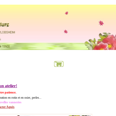
.....
n atelier!
tre patience.
ation en rotin et en osier, perles...
uvelles vanneries
cter Agnès