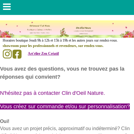
......................
Horaires boutique Jeudi 9h à 12h et 15h à 19h et les autres jours sur rendez-vous.
showroom pour les professionnels et revendeurs, sur rendez-vous.
Art'elier Zen Créatif
.
..............
Vous avez des questions, vous ne trouvez pas la
réponses qui convient?
N'hésitez pas à contacter Clin d'Oeil Nature.
Vous créez sur commande et/ou sur personnalisation?
Oui!
Vous avez un projet précis, approximatif ou indéterminé? Clin