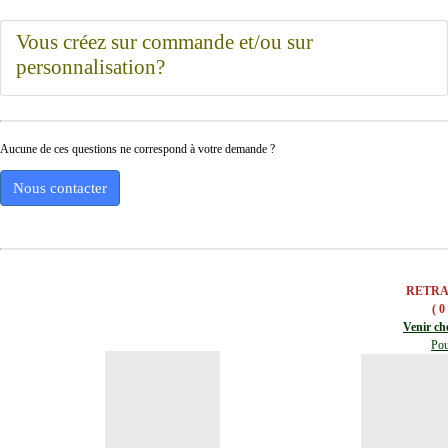
Vous créez sur commande et/ou sur
personnalisation?
Aucune de ces questions ne correspond à votre demande ?
Nous contacter
RETRA
( 0
Venir ch
Pou