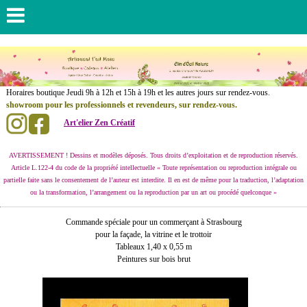
......................
Horaires boutique Jeudi 9h à 12h et 15h à 19h et les autres jours sur rendez-vous.
showroom pour les professionnels et revendeurs, sur rendez-vous.
Art'elier Zen Créatif
.
..............
AVERTISSEMENT ! Dessins et modèles déposés. Tous droits d’exploitation et de reproduction réservés.
Article L.122-4 du code de la propriété intellectuelle « Toute représentation ou reproduction intégrale ou
partielle faite sans le consentement de l’auteur est interdite. Il en est de même pour la traduction, l’adaptation
ou la transformation, l’arrangement ou la reproduction par un art ou procédé quelconque »
Commande spéciale pour un commerçant à Strasbourg
pour la façade, la vitrine et le trottoir
Tableaux 1,40 x 0,55 m
Peintures sur bois brut