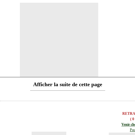
Afficher la suite de cette page
RETRA
( 0
Venir ch
Pou