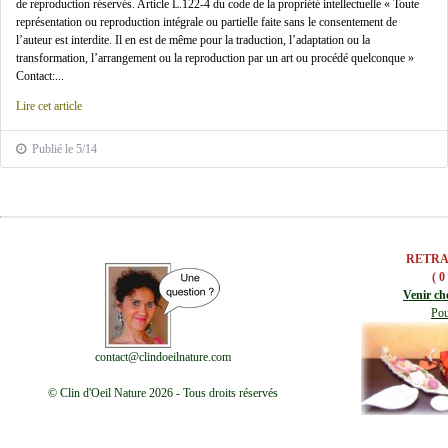
de reproduction réservés. Article L.122-4 du code de la propriété intellectuelle « Toute
représentation ou reproduction intégrale ou partielle faite sans le consentement de
l’auteur est interdite. Il en est de même pour la traduction, l’adaptation ou la
transformation, l’arrangement ou la reproduction par un art ou procédé quelconque »
Contact:...
Lire cet article
Publié le 5/14
RETRA
( 0
Venir ch
Pou
contact@clindoeilnature.com
© Clin d'Oeil Nature 2026 - Tous droits réservés