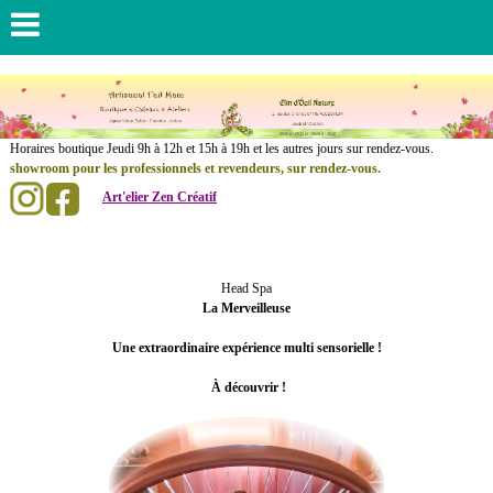
......................
Horaires boutique Jeudi 9h à 12h et 15h à 19h et les autres jours sur rendez-vous.
showroom pour les professionnels et revendeurs, sur rendez-vous.
Art'elier Zen Créatif
.
..............
Head Spa
La Merveilleuse
Une extraordinaire expérience multi sensorielle !
À découvrir !