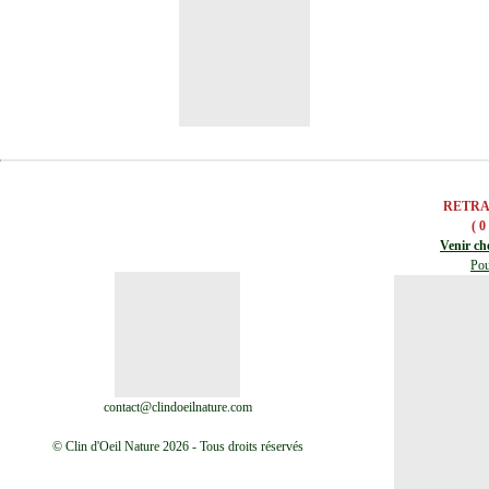
RETRA
( 0
Venir ch
Pou
contact@clindoeilnature.com
© Clin d'Oeil Nature 2026 - Tous droits réservés