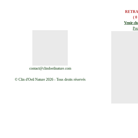
RETRA
( 0
Venir ch
Pou
contact@clindoeilnature.com
© Clin d'Oeil Nature 2026 - Tous droits réservés