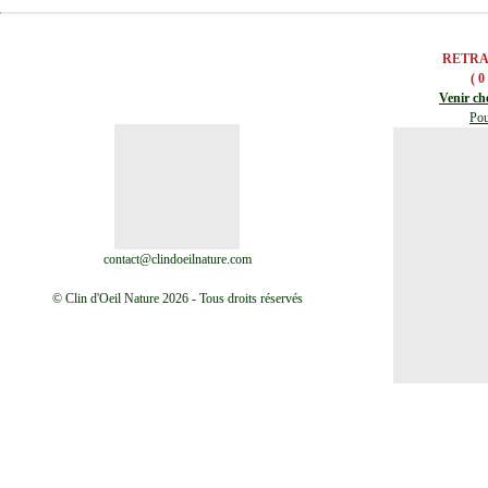
RETRA
( 0
Venir ch
Pou
contact@clindoeilnature.com
© Clin d'Oeil Nature 2026 - Tous droits réservés