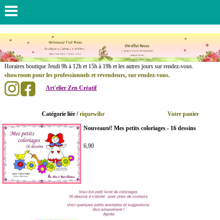
......................
Horaires boutique Jeudi 9h à 12h et 15h à 19h et les autres jours sur rendez-vous.
showroom pour les professionnels et revendeurs, sur rendez-vous.
Art'elier Zen Créatif
.
..............
Catégorie liée /
riquewihr
Votre panier
Nouveauté! Mes petits coloriages - 16 dessins
6,90