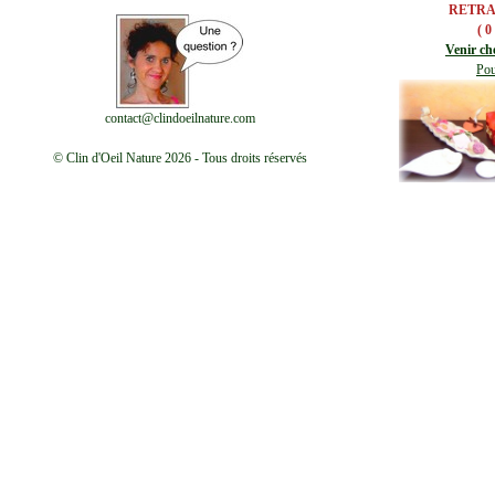
RETRA
( 0
Venir ch
Pou
contact@clindoeilnature.com
© Clin d'Oeil Nature 2026 - Tous droits réservés