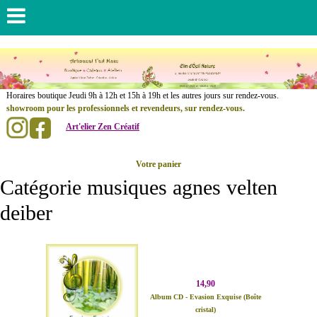
......................
Horaires boutique Jeudi 9h à 12h et 15h à 19h et les autres jours sur rendez-vous.
showroom pour les professionnels et revendeurs, sur rendez-vous.
Art'elier Zen Créatif
.
..............
Votre panier
Catégorie musiques agnes velten
deiber
14,90
Album CD - Evasion Exquise (Boîte
cristal)