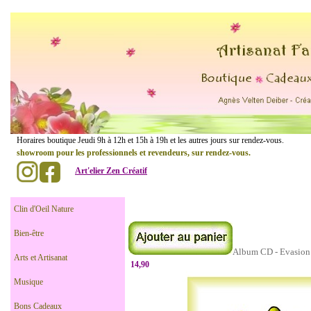
......................
Horaires boutique Jeudi 9h à 12h et 15h à 19h et les autres jours sur rendez-vou
showroom pour les professionnels et revendeurs, sur rendez-vous.
Art'elier Zen Créatif
.
..............
Clin d'Oeil Nature
Bien-être
Album CD - Evasion E
Arts et Artisanat
14,90
Musique
Bons Cadeaux