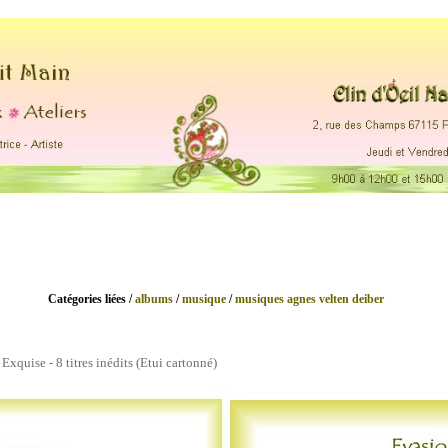
s.
.... ....
Catégories liées /
albums
/
musique
/
musiques agnes velten deiber
xquise - 8 titres inédits (Etui cartonné)