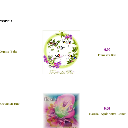
sser :
0,00
xquise (Boîte
Féerie des Bois
des vers de terre
0,00
Floralia - Agnès Velten Deiber