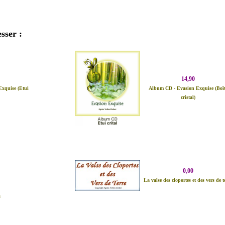
sser :
14,90
xquise (Etui
Album CD - Evasion Exquise (Boî
)
cristal)
0,00
La valse des cloportes et des vers de t
s